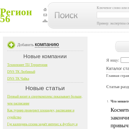
Ключевое слово или 
Регион
56
Пример: экспертиза с
компанию
Добавить
Новые компании
Я ищу:
Технопоинт ТЦ Территория
Каталог ст
DNS ТК Любимый
Главная стра
DNS ТК Чайка
Новые статьи
Статьи раз
Первый визит в спорткомплекс показывает больше,
Что меняет
1.
чем расписание
Космет
Как турнир проверяет площадку, расписание и
закончи
судейство
Где календарь сезона задаёт интерес к футболу и
привычн