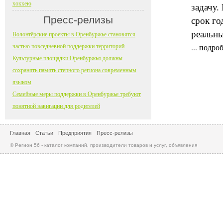
хоккею
задачу.
Пресс-релизы
срок го
реальны
Волонтёрские проекты в Оренбуржье становятся
частью повседневной поддержки территорий
...
подроб
Культурные площадки Оренбуржья должны
сохранять память степного региона современным
языком
Семейные меры поддержки в Оренбуржье требуют
понятной навигации для родителей
Главная
Статьи
Предприятия
Пресс-релизы
© Регион 56 - каталог компаний, производители товаров и услуг, объявления