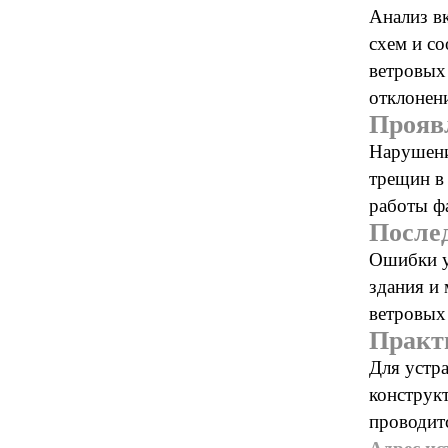
Анализ в
схем и с
ветровых
отклонен
Прояв
Нарушени
трещин в
работы ф
После
Ошибки у
здания и
ветровых
Практ
Для устра
конструк
проводит