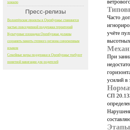
ветровог
хоккею
Типов
Пресс-релизы
Часто доп
Волонтёрские проекты в Оренбуржье становятся
игнориро
частью повседневной поддержки территорий
учёте пу
Культурные площадки Оренбуржья должны
высотных
сохранять память степного региона современным
Механ
языком
Семейные меры поддержки в Оренбуржье требуют
При зани
понятной навигации для родителей
недостат
горизонт
усилий в 
Норма
СП 20.13
определен
Нарушени
составля
Этапы