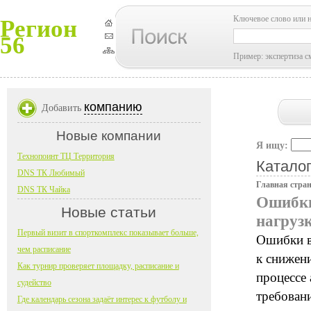
Ключевое слово или 
Регион
56
Пример: экспертиза с
компанию
Добавить
Новые компании
Я ищу:
Технопоинт ТЦ Территория
Каталог
DNS ТК Любимый
Главная стра
DNS ТК Чайка
Ошибки
Новые статьи
нагруз
Первый визит в спорткомплекс показывает больше,
Ошибки в
чем расписание
к снижен
Как турнир проверяет площадку, расписание и
процессе
судейство
требован
Где календарь сезона задаёт интерес к футболу и