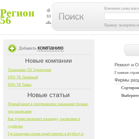
Ключевое слово или 
Регион
56
Пример: экспертиза с
компанию
Добавить
Новые компании
Ремонт и О
Технопоинт ТЦ Территория
Главная стра
DNS ТК Любимый
Фирмы раз
DNS ТК Чайка
Сортиров
Новые статьи
Выберите
Первый визит в спорткомплекс показывает больше,
чем расписание
Как турнир проверяет площадку, расписание и
судейство
Где календарь сезона задаёт интерес к футболу и