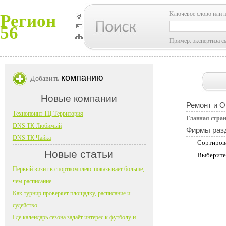
Ключевое слово или 
Регион
56
Пример: экспертиза с
компанию
Добавить
Новые компании
Ремонт и О
Технопоинт ТЦ Территория
Главная стра
DNS ТК Любимый
Фирмы раз
DNS ТК Чайка
Сортиров
Новые статьи
Выберите
Первый визит в спорткомплекс показывает больше,
чем расписание
Как турнир проверяет площадку, расписание и
судейство
Где календарь сезона задаёт интерес к футболу и