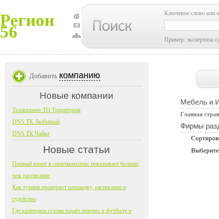
Ключевое слово или 
Регион
56
Пример: экспертиза с
компанию
Добавить
Новые компании
Мебель и 
Технопоинт ТЦ Территория
Главная стра
DNS ТК Любимый
Фирмы раз
DNS ТК Чайка
Сортиров
Новые статьи
Выберите
Первый визит в спорткомплекс показывает больше,
чем расписание
Как турнир проверяет площадку, расписание и
судейство
Где календарь сезона задаёт интерес к футболу и