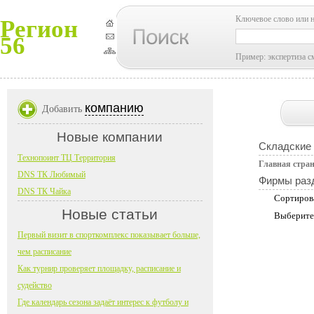
Ключевое слово или 
Регион
56
Пример: экспертиза с
компанию
Добавить
Новые компании
Складские 
Технопоинт ТЦ Территория
Главная стра
DNS ТК Любимый
Фирмы раз
DNS ТК Чайка
Сортиров
Новые статьи
Выберите
Первый визит в спорткомплекс показывает больше,
чем расписание
Как турнир проверяет площадку, расписание и
судейство
Где календарь сезона задаёт интерес к футболу и