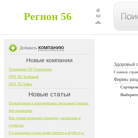
Регион 56
компанию
Добавить
Новые компании
Здоровый о
Технопоинт ТЦ Территория
Главная стра
DNS ТК Любимый
Фирмы раз
DNS ТК Чайка
Сортиров
Новые статьи
Выберите
Первый визит в спорткомплекс показывает больше,
чем расписание
Как турнир проверяет площадку, расписание и
судейство
Где календарь сезона задаёт интерес к футболу и