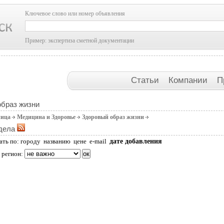
Ключевое слово или номер объявления
Пример: экспертиза сметной документации
Статьи
Компании
П
браз жизни
ница
Медицина и Здоровье
Здоровый образ жизни
дела
дате добавления
ать по:
городу
названию
цене
e-mail
 регион: