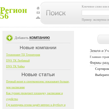
Ключевое слово или 
Регион
56
Пример: экспертиза с
компанию
Добавить
Новые компании
Земля и Уч
Технопоинт ТЦ Территория
Главная стра
DNS ТК Любимый
Фирмы раз
DNS ТК Чайка
Сортиров
Новые статьи
Выберите
Первый визит в спорткомплекс показывает больше,
чем расписание
Как турнир проверяет площадку, расписание и
судейство
Где календарь сезона задаёт интерес к футболу и