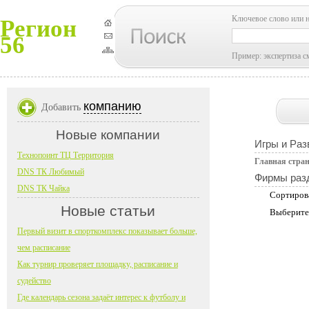
Ключевое слово или 
Регион
56
Пример: экспертиза с
компанию
Добавить
Новые компании
Игры и Раз
Технопоинт ТЦ Территория
Главная стра
DNS ТК Любимый
Фирмы раз
DNS ТК Чайка
Сортиров
Новые статьи
Выберите
Первый визит в спорткомплекс показывает больше,
чем расписание
Как турнир проверяет площадку, расписание и
судейство
Где календарь сезона задаёт интерес к футболу и