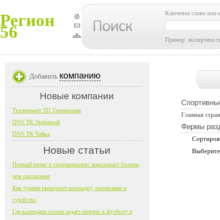
Ключевое слово или 
Регион
56
Пример: экспертиза с
компанию
Добавить
Новые компании
Спортивны
Технопоинт ТЦ Территория
Главная стра
DNS ТК Любимый
Фирмы раз
DNS ТК Чайка
Сортиров
Новые статьи
Выберите
Первый визит в спорткомплекс показывает больше,
чем расписание
Как турнир проверяет площадку, расписание и
судейство
Где календарь сезона задаёт интерес к футболу и