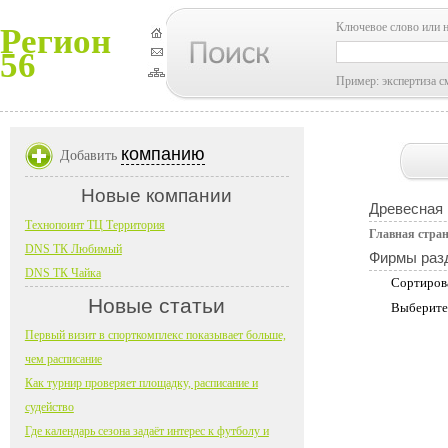
Ключевое слово или 
Регион
56
Пример: экспертиза с
компанию
Добавить
Новые компании
Древесная
Технопоинт ТЦ Территория
Главная стра
DNS ТК Любимый
Фирмы раз
DNS ТК Чайка
Сортиров
Новые статьи
Выберите
Первый визит в спорткомплекс показывает больше,
чем расписание
Как турнир проверяет площадку, расписание и
судейство
Где календарь сезона задаёт интерес к футболу и