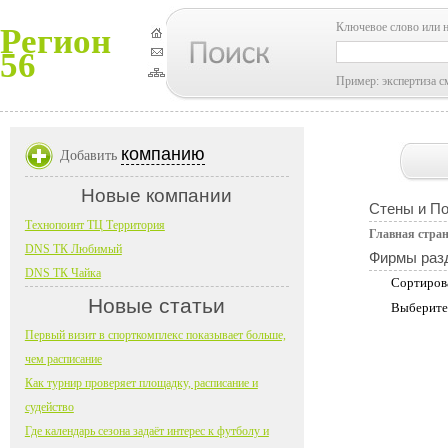
Ключевое слово или 
Регион
56
Пример: экспертиза с
компанию
Добавить
Новые компании
Стены и П
Технопоинт ТЦ Территория
Главная стра
DNS ТК Любимый
Фирмы раз
DNS ТК Чайка
Сортиров
Новые статьи
Выберите
Первый визит в спорткомплекс показывает больше,
чем расписание
Как турнир проверяет площадку, расписание и
судейство
Где календарь сезона задаёт интерес к футболу и