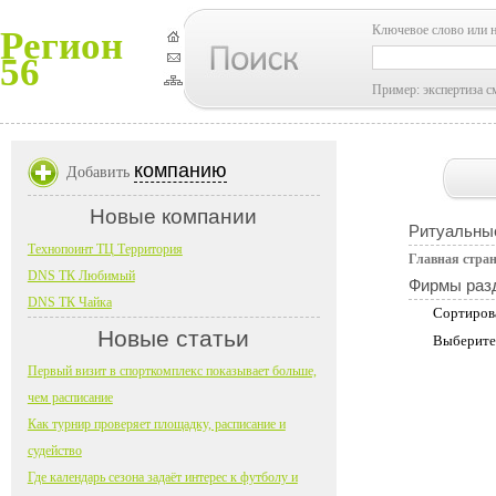
Ключевое слово или 
Регион
56
Пример: экспертиза с
компанию
Добавить
Новые компании
Ритуальны
Технопоинт ТЦ Территория
Главная стра
DNS ТК Любимый
Фирмы раз
DNS ТК Чайка
Сортиров
Новые статьи
Выберите
Первый визит в спорткомплекс показывает больше,
чем расписание
Как турнир проверяет площадку, расписание и
судейство
Где календарь сезона задаёт интерес к футболу и