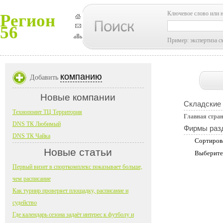
Ключевое слово или 
Регион
56
Пример: экспертиза с
компанию
Добавить
Новые компании
Складские 
Технопоинт ТЦ Территория
Главная стра
DNS ТК Любимый
Фирмы раз
DNS ТК Чайка
Сортиров
Новые статьи
Выберите
Первый визит в спорткомплекс показывает больше,
чем расписание
Как турнир проверяет площадку, расписание и
судейство
Где календарь сезона задаёт интерес к футболу и