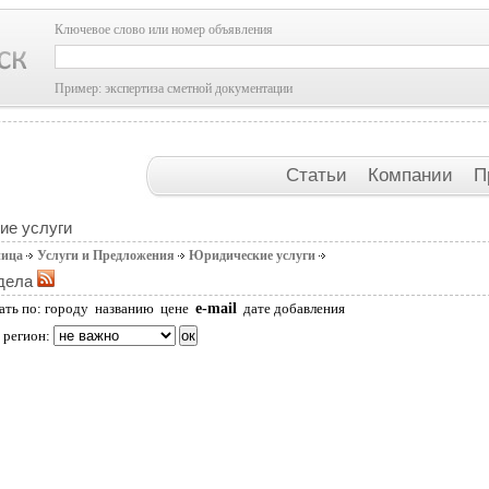
Ключевое слово или номер объявления
Пример: экспертиза сметной документации
Статьи
Компании
П
ие услуги
ница
Услуги и Предложения
Юридические услуги
дела
e-mail
ать по:
городу
названию
цене
дате добавления
 регион: