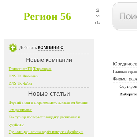
Регион 56
компанию
Добавить
Новые компании
Юридическ
Технопоинт ТЦ Территория
Главная стра
DNS ТК Любимый
Фирмы раз
DNS ТК Чайка
Сортиров
Новые статьи
Выберите
Первый визит в спорткомплекс показывает больше,
чем расписание
Как турнир проверяет площадку, расписание и
судейство
Где календарь сезона задаёт интерес к футболу и