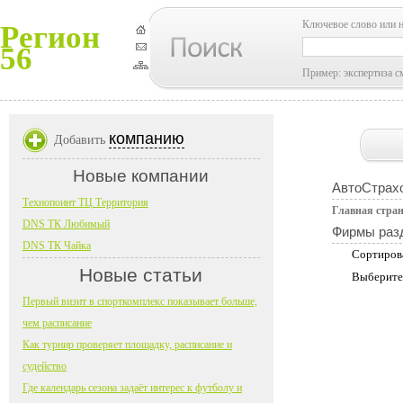
Ключевое слово или 
Регион
56
Пример: экспертиза с
компанию
Добавить
Новые компании
АвтоСтрах
Технопоинт ТЦ Территория
Главная стра
DNS ТК Любимый
Фирмы раз
DNS ТК Чайка
Сортиров
Новые статьи
Выберите
Первый визит в спорткомплекс показывает больше,
чем расписание
Как турнир проверяет площадку, расписание и
судейство
Где календарь сезона задаёт интерес к футболу и