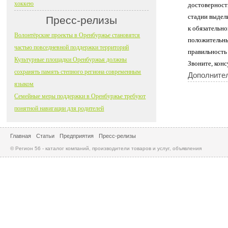
хоккею
достоверност
стадии выдел
Пресс-релизы
к обязательн
Волонтёрские проекты в Оренбуржье становятся
положительны
частью повседневной поддержки территорий
правильность
Культурные площадки Оренбуржья должны
Звоните, конс
сохранять память степного региона современным
Дополните
языком
Семейные меры поддержки в Оренбуржье требуют
понятной навигации для родителей
Главная
Статьи
Предприятия
Пресс-релизы
© Регион 56 - каталог компаний, производители товаров и услуг, объявления