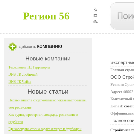
Регион 56
компанию
Добавить
Новые компании
Экспертные
Технопоинт ТЦ Территория
Главная стра
DNS ТК Любимый
ООО Cтрой
DNS ТК Чайка
Регион:
Орен
Новые статьи
Адрес:
460021
Контактный 
Первый визит в спорткомплекс показывает больше,
E-mail:
cosal
чем расписание
Оффициальн
Как турнир проверяет площадку, расписание и
Полное оп
судейство
Где календарь сезона задаёт интерес к футболу и
Стройконсалт