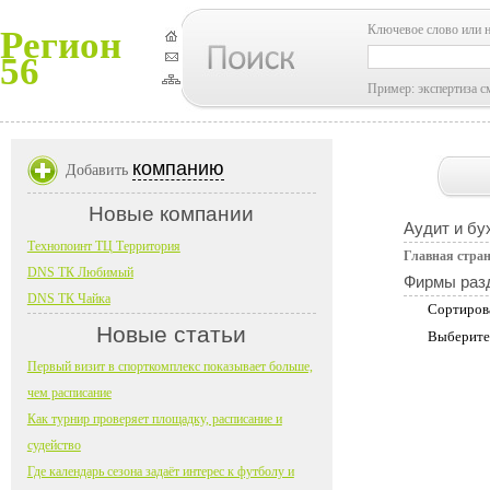
Ключевое слово или 
Регион
56
Пример: экспертиза с
компанию
Добавить
Новые компании
Аудит и бу
Технопоинт ТЦ Территория
Главная стра
DNS ТК Любимый
Фирмы раз
DNS ТК Чайка
Сортиров
Новые статьи
Выберите
Первый визит в спорткомплекс показывает больше,
чем расписание
Как турнир проверяет площадку, расписание и
судейство
Где календарь сезона задаёт интерес к футболу и