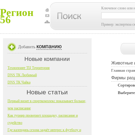
Ключевое слово или 
Регион
56
Пример: экспертиза с
компанию
Добавить
Новые компании
Животные и
Технопоинт ТЦ Территория
Главная стра
DNS ТК Любимый
Фирмы раз
DNS ТК Чайка
Сортиров
Новые статьи
Выберите
Первый визит в спорткомплекс показывает больше,
чем расписание
Как турнир проверяет площадку, расписание и
судейство
Где календарь сезона задаёт интерес к футболу и