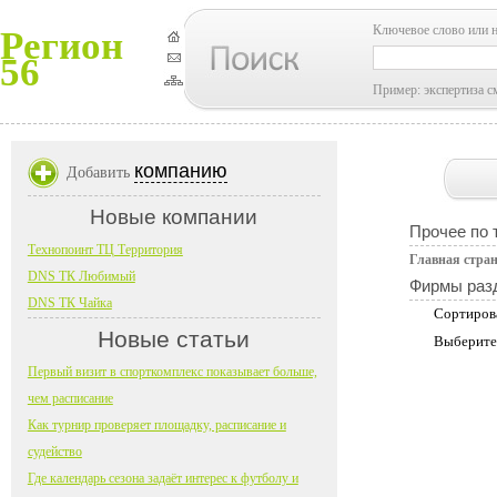
Ключевое слово или 
Регион
56
Пример: экспертиза с
компанию
Добавить
Новые компании
Прочее по 
Технопоинт ТЦ Территория
Главная стра
DNS ТК Любимый
Фирмы раз
DNS ТК Чайка
Сортиров
Новые статьи
Выберите
Первый визит в спорткомплекс показывает больше,
чем расписание
Как турнир проверяет площадку, расписание и
судейство
Где календарь сезона задаёт интерес к футболу и