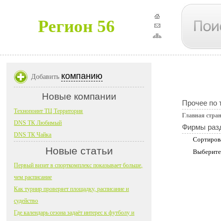
Регион 56
компанию
Добавить
Новые компании
Прочее по 
Технопоинт ТЦ Территория
Главная стра
DNS ТК Любимый
Фирмы раз
DNS ТК Чайка
Сортиров
Новые статьи
Выберите
Первый визит в спорткомплекс показывает больше,
чем расписание
Как турнир проверяет площадку, расписание и
судейство
Где календарь сезона задаёт интерес к футболу и