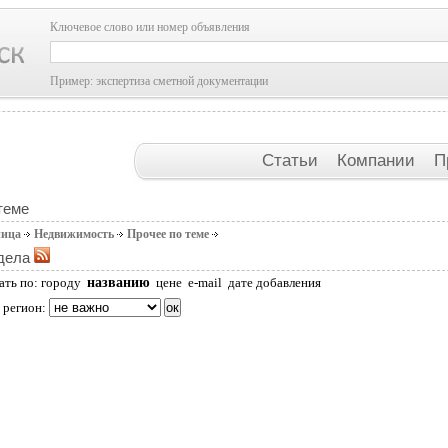
Ключевое слово или номер объявления
Пример: экспертиза сметной документации
Статьи
Компании
П
теме
ница
Недвижимость
Прочее по теме
дела
названию
ать по:
городу
цене
e-mail
дате добавления
 регион: