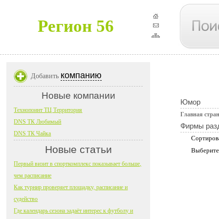
Регион 56
компанию
Добавить
Новые компании
Юмор
Технопоинт ТЦ Территория
Главная стра
DNS ТК Любимый
Фирмы раз
DNS ТК Чайка
Сортиров
Новые статьи
Выберите
Первый визит в спорткомплекс показывает больше,
чем расписание
Как турнир проверяет площадку, расписание и
судейство
Где календарь сезона задаёт интерес к футболу и