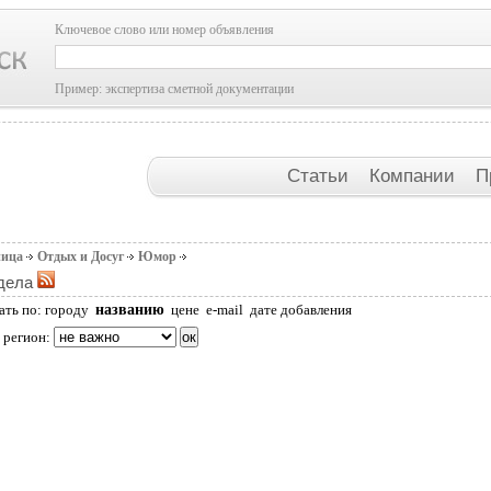
Ключевое слово или номер объявления
Пример: экспертиза сметной документации
Статьи
Компании
П
ница
Отдых и Досуг
Юмор
дела
названию
ать по:
городу
цене
e-mail
дате добавления
 регион: