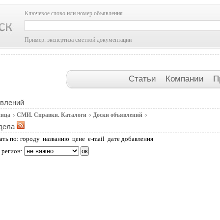
Ключевое слово или номер объявления
Пример: экспертиза сметной документации
Статьи
Компании
П
явлений
ница
СМИ. Справки. Каталоги
Доски объявлений
дела
ать по:
городу
названию
цене
e-mail
дате добавления
 регион: