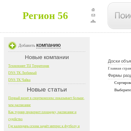
Регион 56
компанию
Добавить
Новые компании
Доски объ
Технопоинт ТЦ Территория
Главная стра
DNS ТК Любимый
Фирмы раз
DNS ТК Чайка
Сортиров
Новые статьи
Выберите
Первый визит в спорткомплекс показывает больше,
чем расписание
Как турнир проверяет площадку, расписание и
судейство
Где календарь сезона задаёт интерес к футболу и