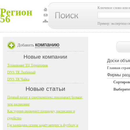
Ключевое слово или 
Регион
56
Пример: экспертиза с
компанию
Добавить
Новые компании
Доски объ
Технопоинт ТЦ Территория
Главная стра
DNS ТК Любимый
Фирмы раз
DNS ТК Чайка
Сортиров
Новые статьи
Выберите
Первый визит в спорткомплекс показывает больше,
чем расписание
Как турнир проверяет площадку, расписание и
судейство
Где календарь сезона задаёт интерес к футболу и