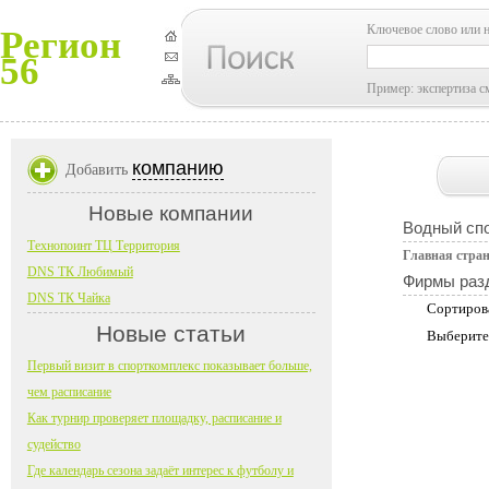
Ключевое слово или 
Регион
56
Пример: экспертиза с
компанию
Добавить
Новые компании
Водный сп
Технопоинт ТЦ Территория
Главная стра
DNS ТК Любимый
Фирмы раз
DNS ТК Чайка
Сортиров
Новые статьи
Выберите
Первый визит в спорткомплекс показывает больше,
чем расписание
Как турнир проверяет площадку, расписание и
судейство
Где календарь сезона задаёт интерес к футболу и