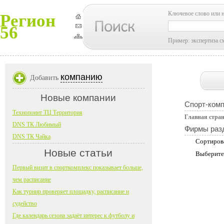
Ключевое слово или 
Регион
56
Пример: экспертиза с
компанию
Добавить
Новые компании
Спорт-комп
Технопоинт ТЦ Территория
Главная стра
DNS ТК Любимый
Фирмы раз
DNS ТК Чайка
Сортиров
Новые статьи
Выберите
Первый визит в спорткомплекс показывает больше,
чем расписание
Как турнир проверяет площадку, расписание и
судейство
Где календарь сезона задаёт интерес к футболу и