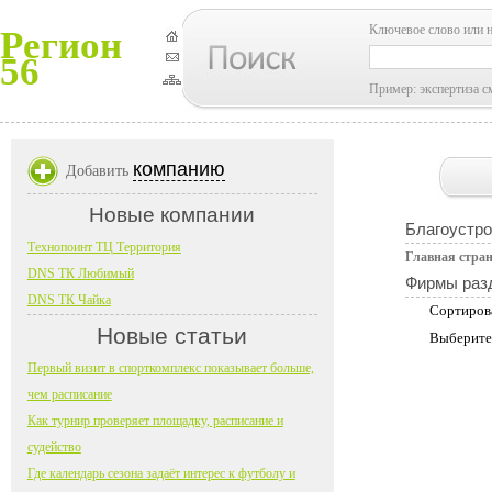
Ключевое слово или 
Регион
56
Пример: экспертиза с
компанию
Добавить
Новые компании
Благоустро
Технопоинт ТЦ Территория
Главная стра
DNS ТК Любимый
Фирмы раз
DNS ТК Чайка
Сортиров
Новые статьи
Выберите
Первый визит в спорткомплекс показывает больше,
чем расписание
Как турнир проверяет площадку, расписание и
судейство
Где календарь сезона задаёт интерес к футболу и