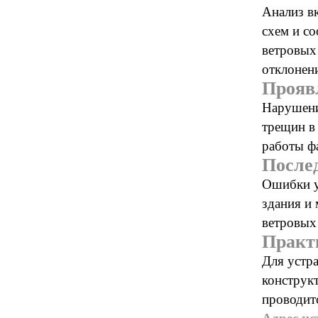
Анализ в
схем и с
ветровых
отклонен
Прояв
Нарушени
трещин в
работы ф
После
Ошибки у
здания и
ветровых
Практ
Для устра
конструк
проводит