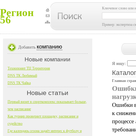
Ключевое слово или 
Регион
56
Пример: экспертиза с
компанию
Добавить
Новые компании
Я ищу:
Технопоинт ТЦ Территория
Каталог
DNS ТК Любимый
Главная стра
DNS ТК Чайка
Ошибки
Новые статьи
нагруз
Первый визит в спорткомплекс показывает больше,
Ошибки в
чем расписание
к снижен
Как турнир проверяет площадку, расписание и
процессе
судейство
требован
Где календарь сезона задаёт интерес к футболу и