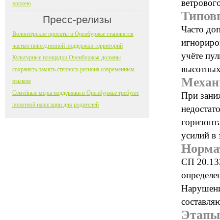
ветровог
хоккею
Типов
Пресс-релизы
Часто доп
Волонтёрские проекты в Оренбуржье становятся
игнориро
частью повседневной поддержки территорий
учёте пу
Культурные площадки Оренбуржья должны
высотных
сохранять память степного региона современным
Механ
языком
Семейные меры поддержки в Оренбуржье требуют
При зани
понятной навигации для родителей
недостат
горизонт
усилий в 
Норма
СП 20.13
определен
Нарушени
составля
Этапы