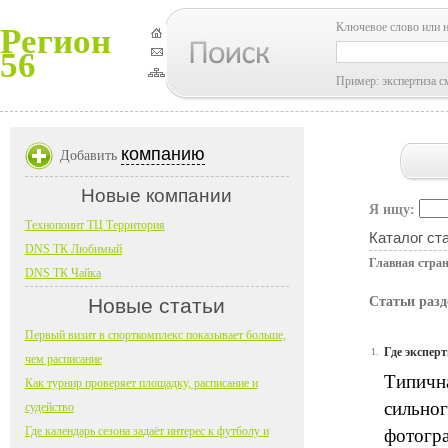
Ключевое слово или 
Регион
56
Пример: экспертиза с
компанию
Добавить
Новые компании
Я ищу:
Технопоинт ТЦ Территория
Каталог ст
DNS ТК Любимый
Главная стра
DNS ТК Чайка
Новые статьи
Статьи разд
Первый визит в спорткомплекс показывает больше,
Где эксперт
1.
чем расписание
Типичн
Как турнир проверяет площадку, расписание и
сильног
судейство
Где календарь сезона задаёт интерес к футболу и
фотогра