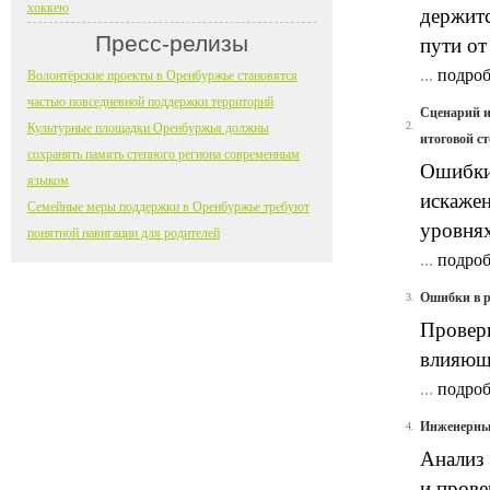
хоккею
держитс
Пресс-релизы
пути от
...
подроб
Волонтёрские проекты в Оренбуржье становятся
частью повседневной поддержки территорий
Сценарий и
2.
Культурные площадки Оренбуржья должны
итоговой с
сохранять память степного региона современным
Ошибки
языком
искажен
Семейные меры поддержки в Оренбуржье требуют
уровнях
понятной навигации для родителей
...
подроб
Ошибки в р
3.
Проверк
влияющи
...
подроб
Инженерные
4.
Анализ
и прове