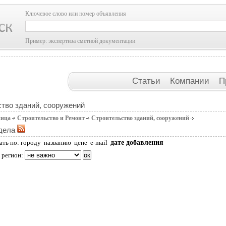
Ключевое слово или номер объявления
Пример: экспертиза сметной документации
Статьи
Компании
П
тво зданий, сооружений
ница
Строительство и Ремонт
Строительство зданий, сооружений
дела
дате добавления
ать по:
городу
названию
цене
e-mail
 регион: