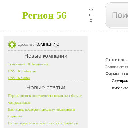
Регион 56
компанию
Добавить
Новые компании
Строительс
Технопоинт ТЦ Территория
Главная стра
DNS ТК Любимый
Фирмы раз
DNS ТК Чайка
Сортиров
Новые статьи
Выберите
Первый визит в спорткомплекс показывает больше,
чем расписание
Как турнир проверяет площадку, расписание и
судейство
Где календарь сезона задаёт интерес к футболу и