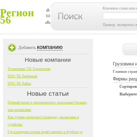
Ключевое слово или 
Регион
56
Пример: экспертиза с
компанию
Добавить
Новые компании
Грузовики 
Технопоинт ТЦ Территория
Главная стра
DNS ТК Любимый
Фирмы раз
DNS ТК Чайка
Сортиров
Новые статьи
Выберите
Первый визит в спорткомплекс показывает больше,
чем расписание
Как турнир проверяет площадку, расписание и
судейство
Где календарь сезона задаёт интерес к футболу и