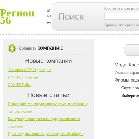
Ключевое слово или 
Регион
56
Пример: экспертиза с
компанию
Добавить
Новые компании
Мода. Крас
Технопоинт ТЦ Территория
Главная стра
DNS ТК Любимый
Фирмы раз
DNS ТК Чайка
Сортиров
Новые статьи
Выберите
Первый визит в спорткомплекс показывает больше,
чем расписание
Как турнир проверяет площадку, расписание и
судейство
Где календарь сезона задаёт интерес к футболу и