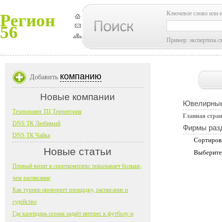
Ключевое слово или 
Регион
56
Пример: экспертиза с
компанию
Добавить
Новые компании
Ювелирные
Технопоинт ТЦ Территория
Главная стра
DNS ТК Любимый
Фирмы раз
DNS ТК Чайка
Сортиров
Новые статьи
Выберите
Первый визит в спорткомплекс показывает больше,
чем расписание
Как турнир проверяет площадку, расписание и
судейство
Где календарь сезона задаёт интерес к футболу и