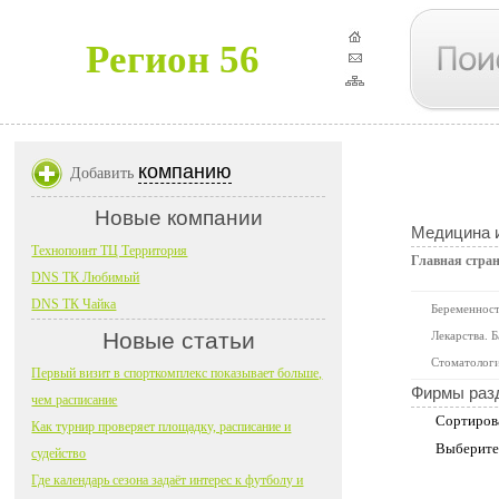
Регион 56
компанию
Добавить
Новые компании
Медицина 
Технопоинт ТЦ Территория
Главная стра
DNS ТК Любимый
DNS ТК Чайка
Беременност
Новые статьи
Лекарства. 
Стоматолог
Первый визит в спорткомплекс показывает больше,
Фирмы раз
чем расписание
Сортиров
Как турнир проверяет площадку, расписание и
Выберите
судейство
Где календарь сезона задаёт интерес к футболу и