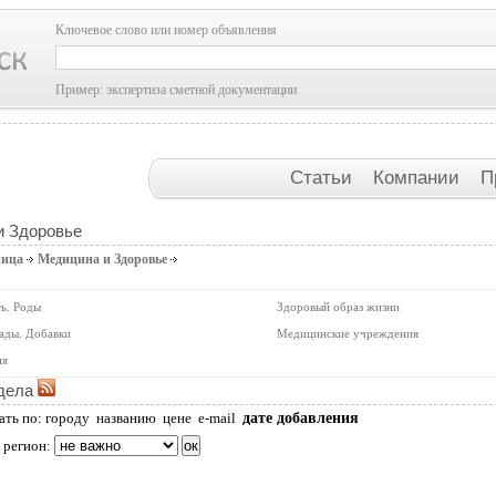
Ключевое слово или номер объявления
Пример: экспертиза сметной документации
Статьи
Компании
П
и Здоровье
ница
Медицина и Здоровье
ь. Роды
Здоровый образ жизни
Бады. Добавки
Медицинские учреждения
ия
дела
дате добавления
ать по:
городу
названию
цене
e-mail
 регион: