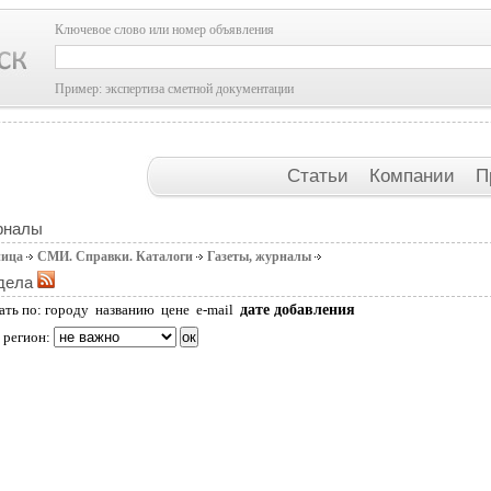
Ключевое слово или номер объявления
Пример: экспертиза сметной документации
Статьи
Компании
П
рналы
ница
СМИ. Справки. Каталоги
Газеты, журналы
дела
дате добавления
ать по:
городу
названию
цене
e-mail
 регион: