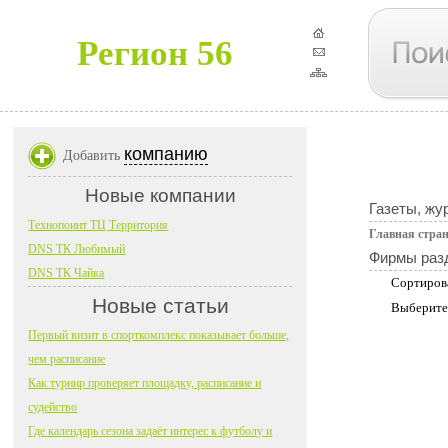
Регион 56
компанию
Добавить
Новые компании
Газеты, жу
Технопоинт ТЦ Территория
Главная стра
DNS ТК Любимый
Фирмы раз
DNS ТК Чайка
Сортиров
Новые статьи
Выберите
Первый визит в спорткомплекс показывает больше,
чем расписание
Как турнир проверяет площадку, расписание и
судейство
Где календарь сезона задаёт интерес к футболу и