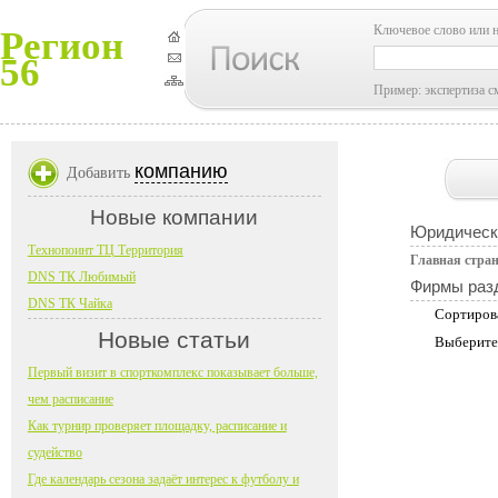
Ключевое слово или 
Регион
56
Пример: экспертиза с
компанию
Добавить
Новые компании
Юридическ
Технопоинт ТЦ Территория
Главная стра
DNS ТК Любимый
Фирмы раз
DNS ТК Чайка
Сортиров
Новые статьи
Выберите
Первый визит в спорткомплекс показывает больше,
чем расписание
Как турнир проверяет площадку, расписание и
судейство
Где календарь сезона задаёт интерес к футболу и