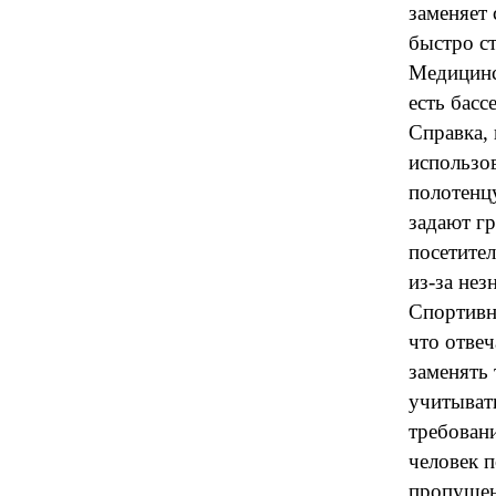
заменяет
быстро с
Медицинс
есть басс
Справка, 
использов
полотенц
задают гр
посетител
из-за нез
Спортивн
что отвеч
заменять 
учитывать
требовани
человек п
пропущен