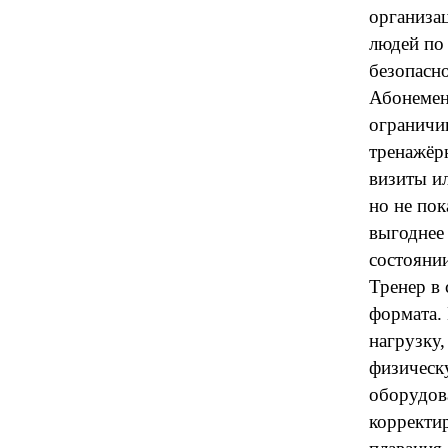
организац
людей по 
безопасно
Абонемен
ограничив
тренажёр
визиты ил
но не пок
выгоднее 
состоянии
Тренер в 
формата. 
нагрузку
физическ
оборудов
корректи