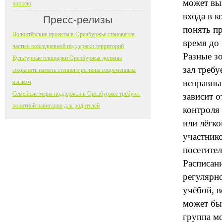
может выг
хоккею
входа в 
Пресс-релизы
понять пр
Волонтёрские проекты в Оренбуржье становятся
время до 
частью повседневной поддержки территорий
Разные з
Культурные площадки Оренбуржья должны
зал требу
сохранять память степного региона современным
исправны
языком
Семейные меры поддержки в Оренбуржье требуют
зависит о
понятной навигации для родителей
контроля 
или лёгко
участник
посетител
Расписан
регулярн
учёбой, в
может бы
группа м