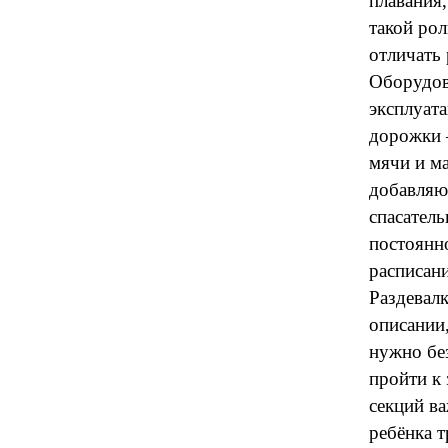
плавания,
такой ро
отличать
Оборудов
эксплуат
дорожки 
мячи и м
добавляю
спасатель
постоянно
расписани
Раздевал
описании
нужно бе
пройти к 
секций в
ребёнка т