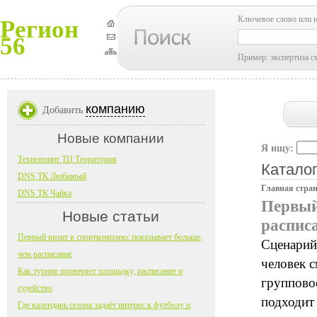
Ключевое слово или 
Регион
56
Пример: экспертиза с
компанию
Добавить
Новые компании
Я ищу:
Технопоинт ТЦ Территория
Каталог
DNS ТК Любимый
Главная стра
DNS ТК Чайка
Первый
Новые статьи
распис
Первый визит в спорткомплекс показывает больше,
Сценарий
чем расписание
человек с
Как турнир проверяет площадку, расписание и
групповое
судейство
подходит 
Где календарь сезона задаёт интерес к футболу и