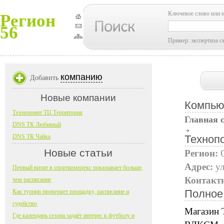
Ключевое слово или 
Регион
56
Пример: экспертиза с
компанию
Добавить
Новые компании
Компью
Технопоинт ТЦ Территория
Главная 
DNS ТК Любимый
DNS ТК Чайка
Техноп
Новые статьи
Регион:
Адрес:
у
Первый визит в спорткомплекс показывает больше,
Контакт
чем расписание
Полное
Как турнир проверяет площадку, расписание и
судейство
Магазин 
Где календарь сезона задаёт интерес к футболу и