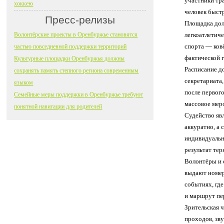
участники тра
хоккею
человек быстр
Пресс-релизы
Площадка долж
Волонтёрские проекты в Оренбуржье становятся
легкоатлетич
спорта — ковё
частью повседневной поддержки территорий
фактической 
Культурные площадки Оренбуржья должны
Расписание д
сохранять память степного региона современным
секретариата
языком
после первого
Семейные меры поддержки в Оренбуржье требуют
массовое мер
понятной навигации для родителей
Судейство яв
аккуратно, а
индивидуальн
результат те
Волонтёры и 
выдают номер
событиях, где
и маршрут пе
Зрительская ч
проходов, зв