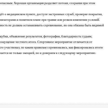
зопасным. Хорошая организация разделяет потоки, сохраняя при этом
дёт о медицинском пункте, доступе экстренных служб, проверке покрытия,
анизаторами и понятном плане при травме или резком изменении условий.
ность не должна останавливать соревнование, но она обязана быть видимой
убки, объявление результатов, фотографии, благодарность судьям,
 ощущение честного итога. Спортивное мероприятие отличается от
то участвовал, по каким правилам соревновались, как фиксировались итоги
инается не только эмоцией, но и доверием к следующему мероприятию.