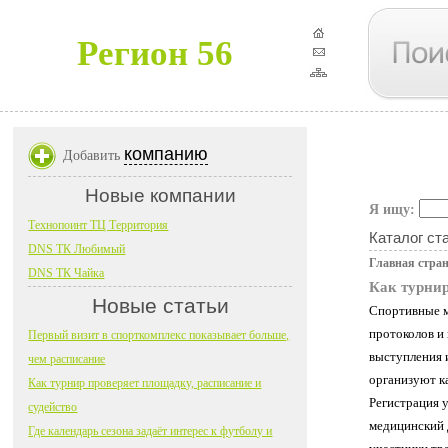
Регион 56
компанию
Добавить
Новые компании
Я ищу:
Технопоинт ТЦ Территория
Каталог ст
DNS ТК Любимый
Главная стра
DNS ТК Чайка
Как турнир
Новые статьи
Спортивные м
протоколов и
Первый визит в спорткомплекс показывает больше,
выступления и
чем расписание
организуют к
Как турнир проверяет площадку, расписание и
Регистрация 
судейство
медицинский д
Где календарь сезона задаёт интерес к футболу и