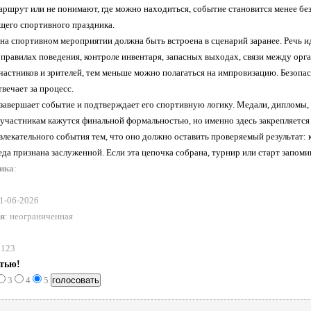
аршрут или не понимают, где можно находиться, событие становится менее бе
его спортивного праздника.
 на спортивном мероприятии должна быть встроена в сценарий заранее. Речь и
правилах поведения, контроле инвентаря, запасных выходах, связи между орг
частников и зрителей, тем меньше можно полагаться на импровизацию. Безопас
твечает за процесс.
завершает событие и подтверждает его спортивную логику. Медали, дипломы, к
 участникам кажутся финальной формальностью, но именно здесь закрепляется
лекательного события тем, что оно должно оставить проверяемый результат: к
еда признана заслуженной. Если эта цепочка собрана, турнир или старт запом
ника
:
21-06-2026
ия
: неограниченная
 123
атью!
3
4
5