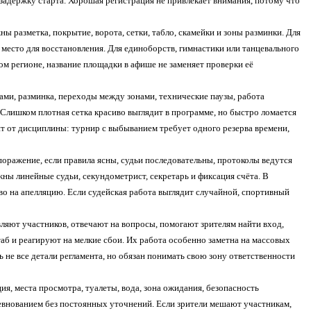
 задержку старта. Хорошая регистрация не привлекает внимания, потому что
 разметка, покрытие, ворота, сетки, табло, скамейки и зоны разминки. Для
место для восстановления. Для единоборств, гимнастики или танцевального
бом регионе, название площадки в афише не заменяет проверки её
ами, разминка, переходы между зонами, технические паузы, работа
Слишком плотная сетка красиво выглядит в программе, но быстро ломается
ит от дисциплины: турнир с выбыванием требует одного резерва времени,
оражение, если правила ясны, судьи последовательны, протоколы ведутся
ны линейные судьи, секундометрист, секретарь и фиксация счёта. В
о на апелляцию. Если судейская работа выглядит случайной, спортивный
яют участников, отвечают на вопросы, помогают зрителям найти вход,
 и реагируют на мелкие сбои. Их работа особенно заметна на массовых
 не все детали регламента, но обязан понимать свою зону ответственности
ия, места просмотра, туалеты, вода, зона ожидания, безопасность
ревнованием без постоянных уточнений. Если зрители мешают участникам,