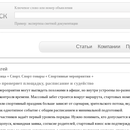
Ключевое слово или номер объявления
Пример: экспертиза сметной документации
Статьи
Компании
П
атей
ница
Спорт. Спорт-товары
Спортивные мероприятия
 проверяет площадку, расписание и судейство
ероприятия могут выглядеть похожими в афише, но внутри устроены по-разному
 контроля времени. Массовый забег строится вокруг маршрута, стартовых ном
ли спортивный праздник больше зависят от сценария, зрительского потока, ве
ак однотипное событие с общим расписанием и минимальной подготовкой.
участников задаёт первый уровень порядка. Нужно понимать, кто допускается 
опуск, командная заявка, согласие родителей, стартовый взнос или подтвержд