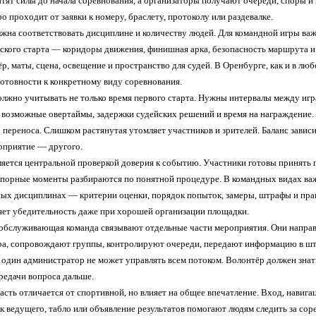
тят силы до начала соревнования, а организаторы получают очереди, споры и
о проходит от заявки к номеру, браслету, протоколу или раздевалке.
на соответствовать дисциплине и количеству людей. Для командной игры важны
еского старта — коридоры движения, финишная арка, безопасность маршрута и 
р, маты, сцена, освещение и пространство для судей. В Оренбурге, как и в лю
готовности к конкретному виду соревнования.
олжно учитывать не только время первого старта. Нужны интервалы между игр
, возможные овертаймы, задержки судейских решений и время на награждение. 
 переноса. Слишком растянутая утомляет участников и зрителей. Баланс завис
оприятие — другого.
ляется центральной проверкой доверия к событию. Участники готовы принять п
 спорные моменты разбираются по понятной процедуре. В командных видах важ
ых дисциплинах — критерии оценки, порядок попыток, замеры, штрафы и прав
ряет убедительность даже при хорошей организации площадки.
обслуживающая команда связывают отдельные части мероприятия. Они направл
а, сопровождают группы, контролируют очереди, передают информацию в штаб
 один администратор не может управлять всем потоком. Волонтёр должен знать
редачи вопроса дальше.
асть отличается от спортивной, но влияет на общее впечатление. Вход, навигац
ук ведущего, табло или объявление результатов помогают людям следить за со