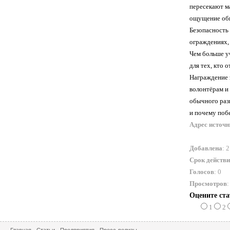
пересекают м
ощущение общ
Безопасность
ограждениях, 
Чем больше у
для тех, кто о
Награждение 
волонтёрам и
обычного разв
и почему поб
Адрес источ
Добавлена
: 
Срок действ
Голосов
: 0
Просмотров
:
Оцените ст
1
2