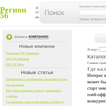
Ключевое слово или 
Регион
56
Пример: экспертиза с
компанию
Добавить
Новые компании
Я ищу:
Технопоинт ТЦ Территория
Каталог
DNS ТК Любимый
Главная стра
DNS ТК Чайка
Где кал
Новые статьи
Интерес к
Первый визит в спорткомплекс показывает больше,
может быт
чем расписание
старт чем
Как турнир проверяет площадку, расписание и
плей-офф,
судейство
конкурент
Где календарь сезона задаёт интерес к футболу и