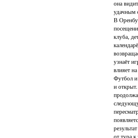
она види
удачным 
В Оренбу
посещени
клуба, д
календарё
возвращае
узнаёт иг
влияет н
Футбол и
и открыт.
продолжае
следующу
пересмат
появляетс
результат
от тура к