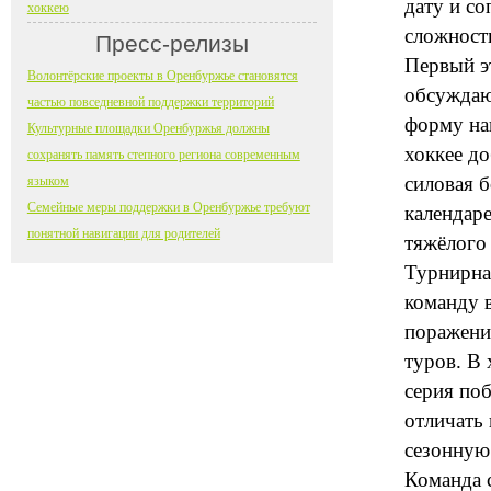
дату и со
хоккею
сложност
Пресс-релизы
Первый э
Волонтёрские проекты в Оренбуржье становятся
обсуждают
частью повседневной поддержки территорий
форму на
Культурные площадки Оренбуржья должны
хоккее до
сохранять память степного региона современным
силовая б
языком
Семейные меры поддержки в Оренбуржье требуют
календаре
понятной навигации для родителей
тяжёлого
Турнирная
команду в
поражение
туров. В 
серия поб
отличать 
сезонную 
Команда 