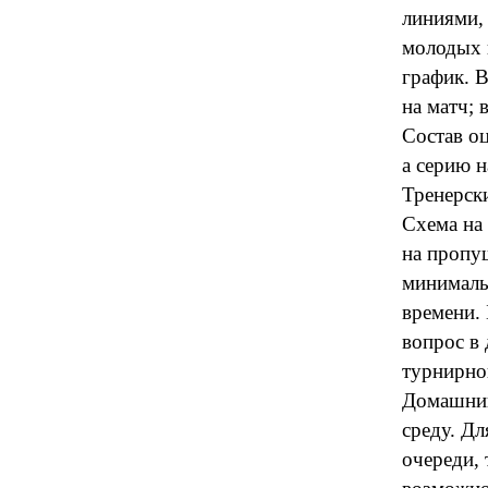
линиями, 
молодых 
график. В
на матч; 
Состав оц
а серию н
Тренерски
Схема на 
на пропу
минималь
времени. 
вопрос в 
турнирно
Домашний
среду. Дл
очереди, 