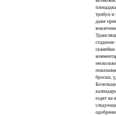
возможно
площадка
трибун и 
даже прин
вовлечен
Трансляц
стадионе 
скамейки 
коммента
нескольк
показывае
броски, у
Болельщи
календарь
ездят на 
следующе
одобрению