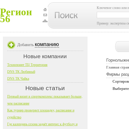
Ключевое слово или 
Регион
56
Пример: экспертиза с
компанию
Добавить
Новые компании
Горнолыжн
Технопоинт ТЦ Территория
Главная стра
DNS ТК Любимый
Фирмы раз
DNS ТК Чайка
Сортиров
Новые статьи
Выберите
Первый визит в спорткомплекс показывает больше,
чем расписание
Как турнир проверяет площадку, расписание и
судейство
Где календарь сезона задаёт интерес к футболу и