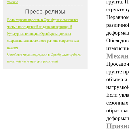
грунта. 
хоккею
структур
Пресс-релизы
Неравном
Волонтёрские проекты в Оренбуржье становятся
различно
частью повседневной поддержки территорий
деформац
Культурные площадки Оренбуржья должны
Обследов
сохранять память степного региона современным
изменения
языком
Механ
Семейные меры поддержки в Оренбуржье требуют
понятной навигации для родителей
Просадоч
грунте п
объема и 
нагрузкой
Если увл
сезонных 
образован
деформац
Призн