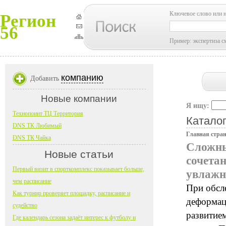
Ключевое слово или 
Регион
56
Пример: экспертиза с
компанию
Добавить
Новые компании
Я ищу:
Технопоинт ТЦ Территория
Каталог
DNS ТК Любимый
Главная стра
DNS ТК Чайка
Сложны
Новые статьи
сочета
Первый визит в спорткомплекс показывает больше,
увлажн
чем расписание
При обсле
Как турнир проверяет площадку, расписание и
деформац
судейство
развитие
Где календарь сезона задаёт интерес к футболу и