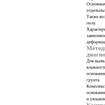
Основным
отдельны
Также во
полу.
Характерн
зависимо
деформац
Метод
диагн
Для выяв
влажности
основани
грунта.
Комплекс
основани
и увлажн