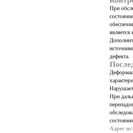
Контр
При обсл
состояни
обеспечи
является
Дополнит
источник
дефекта.
После
Деформац
характер
Нарушает
При даль
перепадо
обследов
состояния
Адрес ис