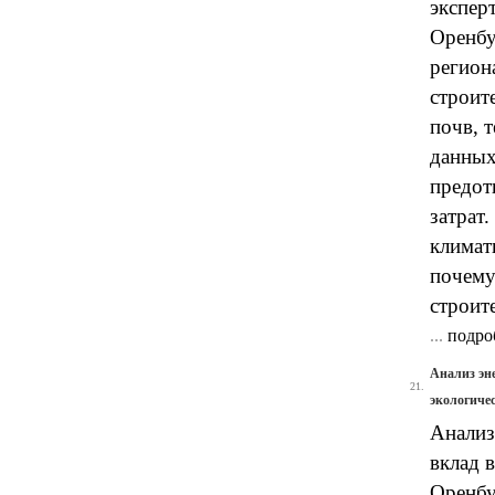
экспер
Оренбу
регион
строит
почв, 
данных
предот
затрат
климат
почему
строит
...
подро
Анализ эн
21.
экологичес
Анализ
вклад 
Оренбу