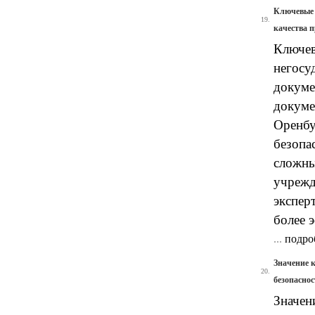
Ключевые 
19.
качества 
Ключев
негосу
докуме
докуме
Оренбу
безопа
сложны
учрежд
экспер
более 
...
подро
Значение 
20.
безопаснос
Значен