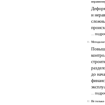
неравноме
Деформ
и нера
сложны
происх
...
подро
Методолог
11.
Повыше
контро
строит
раздел
до нач
финанс
эксплу
...
подро
Не только
12.