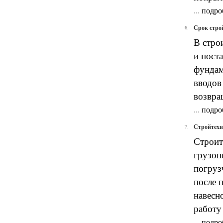
...
подро
Срок стро
6.
В стро
и пост
фундам
вводов
возвра
...
подро
Стройтехни
7.
Строит
грузоп
погруз
после 
навесн
работу
...
подро