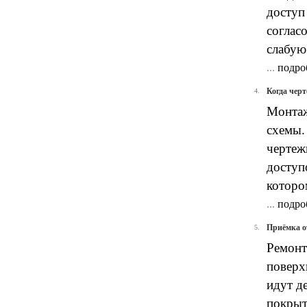
доступ
соглас
слабую
...
подро
Когда чер
4.
Монтаж
схемы.
чертеж
доступ
которо
...
подро
Приёмка о
5.
Ремонт
поверх
идут д
покрыт