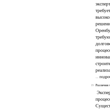
экспер
требуе
высоко
решени
Оренбу
требую
долгов
процес
иннова
строит
реализ
...
подро
Различия 
23.
Экспер
процес
Сущест