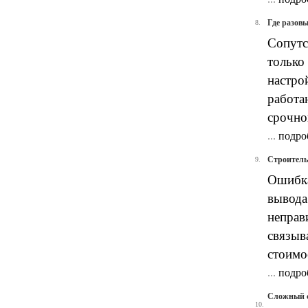
Где разовы
8.
Сопутс
только
настро
работа
срочно
...
подро
Строительн
9.
Ошибка
вывода
неправ
связыв
стоимо
...
подро
Сложный с
10.