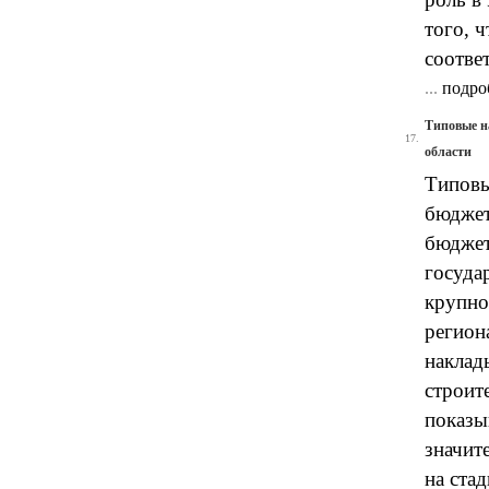
того, 
соотве
...
подро
Типовые н
17.
области
Типовы
бюджет
бюджет
госуда
крупно
регион
наклад
строит
показы
значит
на ста