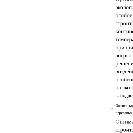
эколог
особое
строит
контин
темпер
приори
энерго
решени
воздей
особен
на эко
...
подро
Оптимизац
22.
передовых
Оптими
строит