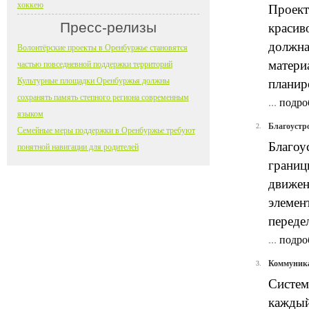
хоккею
Проект
Пресс-релизы
красив
должна
Волонтёрские проекты в Оренбуржье становятся
матери
частью повседневной поддержки территорий
Культурные площадки Оренбуржья должны
планир
сохранять память степного региона современным
...
подро
языком
Благоустр
2.
Семейные меры поддержки в Оренбуржье требуют
Благоу
понятной навигации для родителей
границ
движен
элемен
переде
...
подро
Коммуника
3.
Систем
каждый