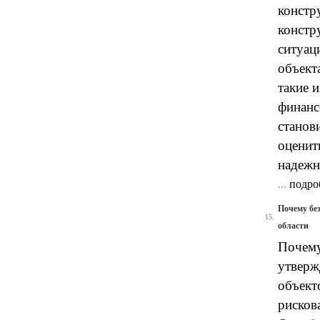
констр
констр
ситуац
объект
такие 
финанс
станов
оценит
надежн
...
подро
Почему бе
15.
области
Почему
утверж
объект
рисков