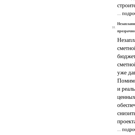
строит
...
подро
Незаплани
18.
прозрачно
Незапл
сметно
бюджет
сметно
уже да
Помимо
и реал
ценных
обеспе
снизит
проект
...
подро