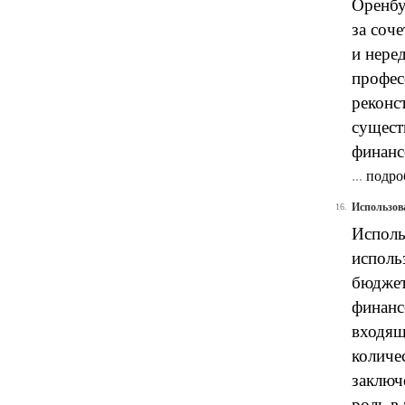
Оренбу
за соч
и нере
профес
реконс
сущест
финанс
...
подро
Использов
16.
Исполь
исполь
бюджет
финанс
входящ
количе
заключ
роль в