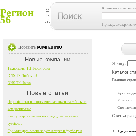
Ключевое слово или 
Регион
56
Пример: экспертиза с
компанию
Добавить
Новые компании
Я ищу:
Технопоинт ТЦ Территория
Каталог ст
DNS ТК Любимый
Главная стра
DNS ТК Чайка
Новые статьи
Архитектура
Монтаж и П
Первый визит в спорткомплекс показывает больше,
Стройтехни
чем расписание
Статьи разд
Как турнир проверяет площадку, расписание и
судейство
Где календарь сезона задаёт интерес к футболу и
Где дизай
1.