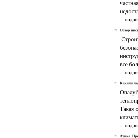
частна
недост
...
подро
Обзор инс
24.
Строит
безопа
инстру
все бо
...
подро
Какими бы
25.
Опалуб
теплоп
Такая 
климат
...
подро
Атика. Пр
26.