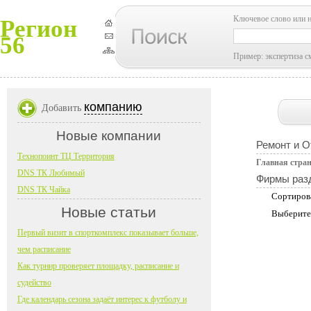
Ключевое слово или 
Регион
56
Пример: экспертиза с
компанию
Добавить
Новые компании
Ремонт и О
Технопоинт ТЦ Территория
Главная стра
DNS ТК Любимый
Фирмы раз
DNS ТК Чайка
Сортиров
Новые статьи
Выберите
Первый визит в спорткомплекс показывает больше,
чем расписание
Как турнир проверяет площадку, расписание и
судейство
Где календарь сезона задаёт интерес к футболу и