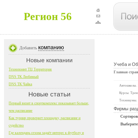
Регион 56
компанию
Добавить
Новые компании
Учеба и О
Технопоинт ТЦ Территория
Главная стра
DNS ТК Любимый
DNS ТК Чайка
Автошколы.
Новые статьи
Курсы. Трен
Техникумы. 
Первый визит в спорткомплекс показывает больше,
Фирмы раз
чем расписание
Сортиров
Как турнир проверяет площадку, расписание и
Выберите
судейство
Где календарь сезона задаёт интерес к футболу и