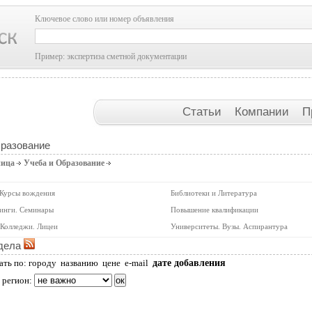
Ключевое слово или номер объявления
Пример: экспертиза сметной документации
Статьи
Компании
П
бразование
ница
Учеба и Образование
 Курсы вождения
Библиотеки и Литература
инги. Семинары
Повышение квалификации
Колледжи. Лицеи
Университеты. Вузы. Аспирантура
дела
дате добавления
ать по:
городу
названию
цене
e-mail
 регион: