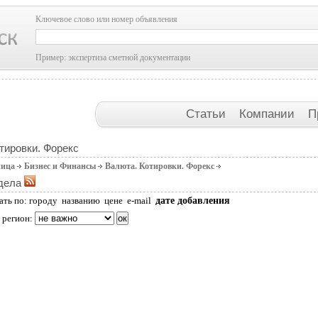
Ключевое слово или номер объявления
Пример: экспертиза сметной документации
Статьи
Компании
П
тировки. Форекс
ница
Бизнес и Финансы
Валюта. Котировки. Форекс
дела
дате добавления
ать по:
городу
названию
цене
e-mail
 регион: