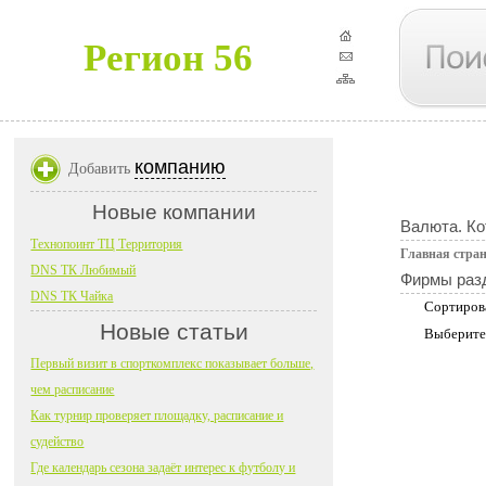
Регион 56
компанию
Добавить
Новые компании
Валюта. Ко
Технопоинт ТЦ Территория
Главная стра
DNS ТК Любимый
Фирмы раз
DNS ТК Чайка
Сортиров
Новые статьи
Выберите
Первый визит в спорткомплекс показывает больше,
чем расписание
Как турнир проверяет площадку, расписание и
судейство
Где календарь сезона задаёт интерес к футболу и