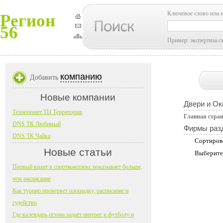
Ключевое слово или 
Регион
56
Пример: экспертиза с
компанию
Добавить
Новые компании
Двери и Ок
Технопоинт ТЦ Территория
Главная стра
DNS ТК Любимый
Фирмы раз
DNS ТК Чайка
Сортиров
Новые статьи
Выберите
Первый визит в спорткомплекс показывает больше,
чем расписание
Как турнир проверяет площадку, расписание и
судейство
Где календарь сезона задаёт интерес к футболу и